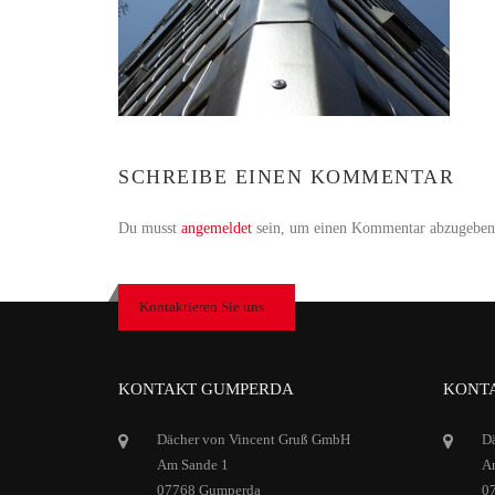
SCHREIBE EINEN KOMMENTAR
Du musst
angemeldet
sein, um einen Kommentar abzugeben
Kontaktieren Sie uns
KONTAKT GUMPERDA
KONTA
Dächer von Vincent Gruß GmbH
D
Am Sande 1
Ar
07768 Gumperda
0