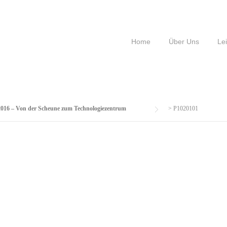
Home
Über Uns
Le
 2016 – Von der Scheune zum Technologiezentrum
>
P1020101