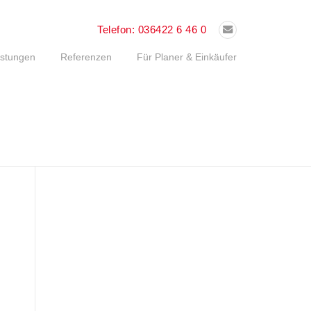
Telefon:
036422 6 46 0
istungen
Referenzen
Für Planer & Einkäufer