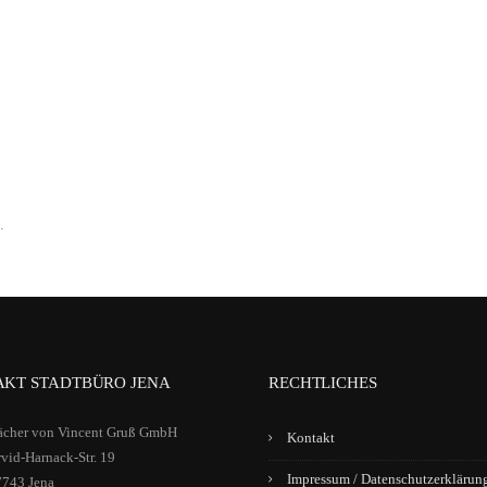
.
KT STADTBÜRO JENA
RECHTLICHES
ächer von Vincent Gruß GmbH
Kontakt
vid-Harnack-Str. 19
Impressum / Datenschutzerklärun
7743 Jena