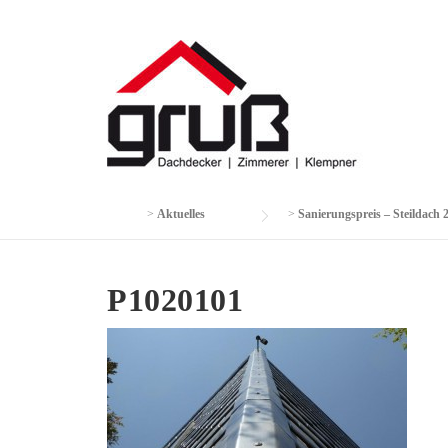
Skip
to
content
>
Aktuelles
>
Sanierungspreis – Steildach
P1020101