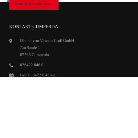
Kontaktieren Sie uns
KONTAKT GUMPERDA
Dächer von Vincent Gruß GmbH
Am Sande 1
07768 Gumperda
036422 646 0
Fax: 036422 6 46 42
info@gruss-dach.de
KONTAKT STADTBÜRO JENA
Dächer von Vincent Gruß GmbH
Arvid-Harnack-Str. 19
07743 Jena