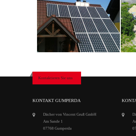
Kontaktieren Sie uns
KONTAKT GUMPERDA
KONTA
Dächer von Vincent Gruß GmbH
D
Am Sande 1
Ar
07768 Gumperda
0