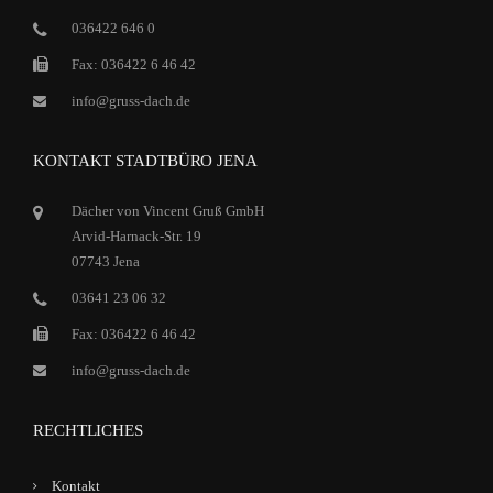
036422 646 0
Fax: 036422 6 46 42
info@gruss-dach.de
KONTAKT STADTBÜRO JENA
Dächer von Vincent Gruß GmbH
Arvid-Harnack-Str. 19
07743 Jena
03641 23 06 32
Fax: 036422 6 46 42
info@gruss-dach.de
RECHTLICHES
Kontakt