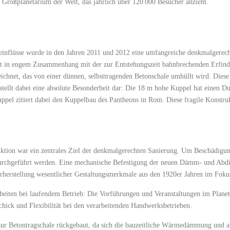
e Großplanetarium der Welt, das jährlich über 120 000 Besucher anzieht.
inflüsse wurde in den Jahren 2011 und 2012 eine umfangreiche denkmalgerech
ht in engem Zusammenhang mit der zur Entstehungszeit bahnbrechenden Erfin
ezeichnet, das von einer dünnen, selbsttragenden Betonschale umhüllt wird. Dies
tellt dabei eine absolute Besonderheit dar: Die 18 m hohe Kuppel hat einen 
kuppel zitiert dabei den Kuppelbau des Pantheons in Rom. Diese fragile Konstr
uktion war ein zentrales Ziel der denkmalgerechten Sanierung. Um Beschädigun
durchgeführt werden. Eine mechanische Befestigung der neuen Dämm- und Abdic
rherstellung wesentlicher Gestaltungsmerkmale aus den 1920er Jahren im Foku
eiten bei laufendem Betrieb: Die Vorführungen und Veranstaltungen im Planet
hick und Flexibilität bei den verarbeitenden Handwerksbetrieben.
r Betontragschale rückgebaut, da sich die bauzeitliche Wärmedämmung und ausg