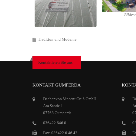
Bildre
Tradition und Moderne
Kontaktieren Sie uns
KONTAKT GUMPERDA
KONTA
Dächer von Vincent Gruß GmbH
D
Am Sande 1
Ar
07768 Gumperda
0
036422 646 0
0
Fax: 036422 6 46 42
Fa