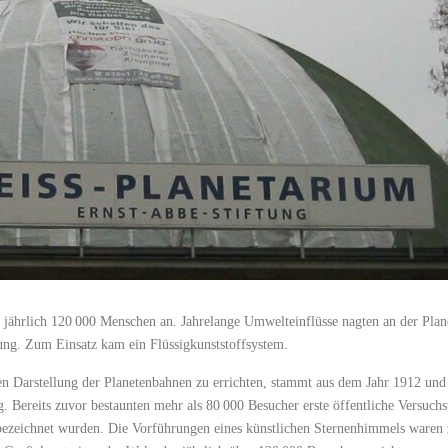
t jährlich 120 000 Menschen an. Jahrelange ­Umwelteinflüsse nagten an der Plane
ung. Zum Einsatz kam ein Flüssigkunststoffsystem.
n Darstellung der Planetenbahnen zu errichten, stammt aus dem Jahr 1912 und 
. Bereits zuvor bestaunten mehr als 80 000 Besucher erste öffentliche Versuc
bezeichnet wurden. Die Vorführungen eines künstlichen Sternenhimmels waren z