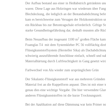
Der Aufbau bestand aus einer in Heißabstrich getränkten u
waren. Diese Lage aus Holzringen war wiederum über Fange
Blechdeckung, die lediglich an der Bestandsabdichtung bef
kam es bereichsweise zum Versagen der Holzkonstruktion un
ein Rückbau bis zur Betontragschale erforderlich. Giftige 
starke Gesundheitsgefährdung dar, deshalb mussten alle R
2
Beim Neuaufbau der insgesamt 1100 m
großen Fläche kam 
Foamglas T4 mit dem Systemkleber PC 56 vollflächig direk
Flüssigkunststoffsystem (Hersteller Sika) als Dachabdichtun
schwierig auszuführende Anschlüsse einfach, schnell und n
Materialhärtung durch Luftfeuchtigkeit in Gang gesetzt wir
Farbwechsel von Alu wieder zum ursprünglichen Grün
Der Sikalastic-Flüssigkunststoff war aus mehreren Gründen
Material frei an die Kuppelform anpasst. Dies ist mit einer 
genau dies eine wichtige Vorgabe. Die hier verwendete Glasv
anderen Flüssigkunststoffen ist die kurze Trocknungszeit.
Bei der Applikation auf diese Dämmung war kein Primer not