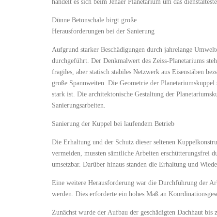
handelt es sich beim Jenaer Planetarium um das dienstältest
Dünne Betonschale birgt große
Herausforderungen bei der Sanierung
Aufgrund starker Beschädigungen durch jahrelange Umwelte
durchgeführt. Der Denkmalwert des Zeiss-Planetariums ste
fragiles, aber statisch stabiles Netzwerk aus Eisenstäben b
große Spannweiten. Die Geometrie der Planetariumskuppel s
stark ist. Die architektonische Gestaltung der Planetariums
Sanierungsarbeiten.
Sanierung der Kuppel bei laufendem Betrieb
Die Erhaltung und der Schutz dieser seltenen Kuppelkonstr
vermeiden, mussten sämtliche Arbeiten erschütterungsfrei 
umsetzbar. Darüber hinaus standen die Erhaltung und Wiede
Eine weitere Herausforderung war die Durchführung der Arb
werden. Dies erforderte ein hohes Maß an Koordinationsgesc
Zunächst wurde der Aufbau der geschädigten Dachhaut bis zu