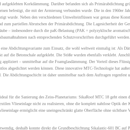
nd aufgeklebten Korkdämmung. Darüber befanden sich als Primärabdichtung grün
isen befestigt, die mit der Armierung verbunden wurde. Die in den 1960er Ja
estigt wurde. Neben den verschiedenen Umwelteinflüssen war genau diese Konst
d zum partiellen Abrutschen der Primärabdichtung. Die Lagesicherheit der Ge
Stäube – insbesondere durch die paK-Belastung (PAK = polyzyklische aromatisch
ückbaumaßnahmen nach entsprechenden Schutzvorschriften durchgeführt werden
eine Abdichtungsvariante zum Einsatz, die wohl weltweit einmalig ist: Als
t auf die Betonschale aufgeklebt. Die Stöße wurden ebenfalls verklebt. Ans
g appliziert – unmittelbar auf die Foamglasdämmung. Der Vorteil dieses Flüssi
ahtlos abgedichtet werden können. Diese innovative MTC-Technologie hat außer
d. Die Abdichtungsschicht ist daher unmittelbar nach dem Auftragen regenfest 
 ideal für die Sanierung des Zeiss-Planetariums: SikaRoof MTC 18 geht einen
textilen Vlieseinlage nicht zu realisieren, ohne die komplett nahtlose Optik de
lieseinlage ermöglicht eine uneingeschränkt glatte Oberfläche ohne sichtbare 
wendig, deshalb konnte direkt die Grundbeschichtung Sikalastic-601 BC auf Po