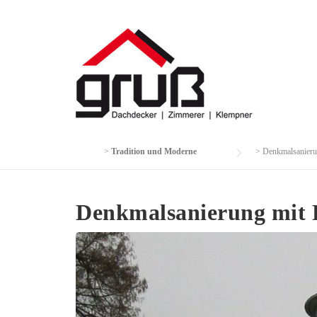
Skip
to
content
>
Tradition und Moderne
>
Denkmalsanierun
Denkmalsanierung mit F