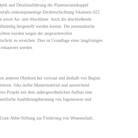
ptik und Detailausführung der Planetariumskuppel
enfalls einkomponentige Deckbeschichtung Sikalastic-621
en sowie An- und Abschlüsse. Auch die abschließende
llständig hergestellt werden konnte. Die pneumatische
chichten wurden wegen der anspruchsvollen
schritt zu erreichen. Dies ist Grundlage einer langfristigen
restauriert werden.
on anderen Objekten her vertraut und deshalb von Beginn
ieren: Sika stellte Mustermaterial und ausreichend
eres Projekt mit dem außergewöhnlichen Aufbau eine
spezifische Ausführungsberatung von Ingenieuren und
r Ernst-Abbe-Stiftung zur Förderung von Wissenschaft,