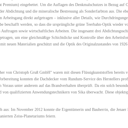
at Premium) eingebettet. Um die Auflagen des Denkmalschutzes in Bezug auf O
er Abdichtung und die mineralische Bestreuung als Sonderfarbton aus. Die eb
 Arbeitsgang direkt aufgetragen – inklusive aller Details, wie Durchdringung
rbe beschafft werden, so dass die ursprüngliche grüne Teerbahn-Optik wieder vo
s Auftragen sowie wirtschaftliches Arbeiten. Die insgesamt drei Abdichtungss
tragen, um eine gleichmäßige Schichtdicke und Kontrolle über den Ar­­­­beitsfort
 mit neuen Materialien geschützt und die Optik des Originalzustandes von 1926 
er von Christoph Gruß GmbH“ waren mit diesen Flüssigkunststoffen bereits v
orbereitung konnten die Dachdecker vom Rundum-Service des Herstellers profit
 Voraus unter anderem auf das Brandverhalten überprüft. Da ein solch besond
end von qualifizierten Anwendungstechnikern von Sika überwacht. Diese objekt
 sich aus: Im November 2012 konnte die Eigentümerin und Bauherrin, die Jenae
anierten Zeiss-Planetariums feiern.