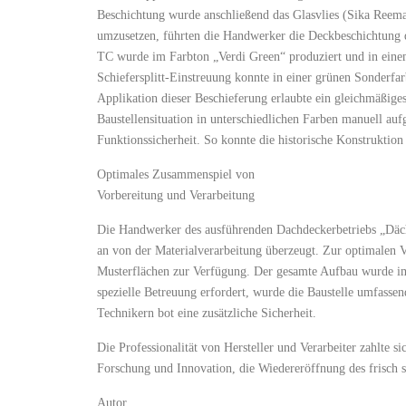
Beschichtung wurde anschließend das Glasvlies (Sika Reem
umzusetzen, führten die Handwerker die Deckbeschichtung d
TC wurde im Farbton „Verdi Green“ produziert und in einem
Schiefersplitt-Einstreuung konnte in einer grünen Sonderfa
Applikation dieser Beschieferung erlaubte ein gleichmäßige
Baustellensituation in unterschiedlichen Farben manuell aufge
Funktionssicherheit. So konnte die historische Konstruktion
Optimales Zusammenspiel von
Vorbereitung und Verarbeitung
Die Handwerker des ausführenden Dachdeckerbetriebs „Däch
an von der Materialverarbeitung überzeugt. Zur optimalen V
Musterflächen zur Verfügung. Der gesamte Aufbau wurde im
spezielle Betreuung erfordert, wurde die Baustelle umfass
Technikern bot eine zusätzliche Sicherheit.
Die Professionalität von Hersteller und Verarbeiter zahlte
Forschung und Innovation, die Wiedereröffnung des frisch s
Autor