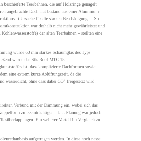
 beschieferte Teerbahnen, die auf Holzringe genagelt
hren angebrachte Dachhaut bestand aus einer Aluminium-
ruktionsart Ursache für die starken Beschädigungen. So
samtkonstruktion war deshalb nicht mehr gewährleistet und
 Kohlenwasserstoffe) der alten Teerbahnen – stellten eine
.
 Dämmung wurde 60 mm starkes Schaumglas des Typs
chließend wurde das SikaRoof MTC 18
gkunststoffes ist, dass komplizierte Dachformen sowie
dem eine extrem kurze Ablüftungszeit, da die
2
und wasserdicht, ohne dass dabei CO
freigesetzt wird.
 direkten Verbund mit der Dämmung ein, wobei sich das
r Kuppelform zu beeinträchtigen – laut Planung war jedoch
Vliesüberlappungen. Ein weiterer Vorteil im Vergleich zu
lyurethanbasis aufgetragen werden. In diese noch nasse