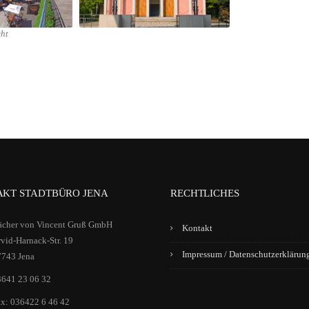
cht
KT STADTBÜRO JENA
RECHTLICHES
ächer von Vincent Gruß GmbH
Kontakt
vid-Harnack-Str. 19
Impressum / Datenschutzerklärun
7743 Jena
3641 23 06 32
x: 036422 6 46 42