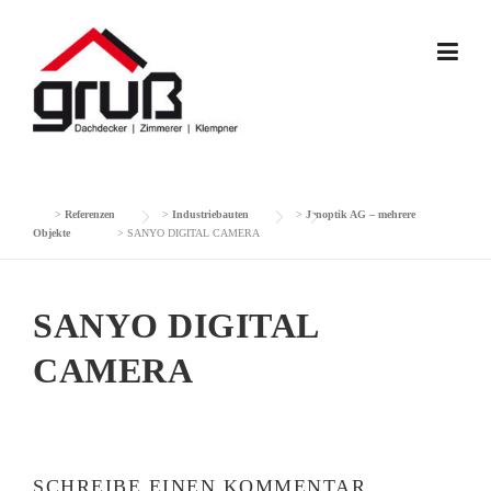
Skip
to
content
>
Referenzen
>
Industriebauten
>
Jenoptik AG – mehrere
Objekte
>
SANYO DIGITAL CAMERA
SANYO DIGITAL
CAMERA
SCHREIBE EINEN KOMMENTAR