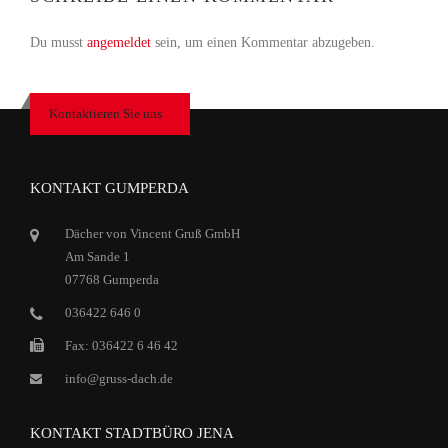
Du musst
angemeldet
sein, um einen Kommentar abzugeben.
Kontaktieren Sie uns
KONTAKT GUMPERDA
Dächer von Vincent Gruß GmbH
Am Sande 1
07768 Gumperda
036422 646 0
Fax: 036422 6 46 42
info@gruss-dach.de
KONTAKT STADTBÜRO JENA