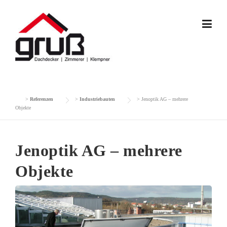
Skip
to
content
>
Referenzen
>
Industriebauten
>
Jenoptik AG – mehrere
Objekte
Jenoptik AG – mehrere
Objekte