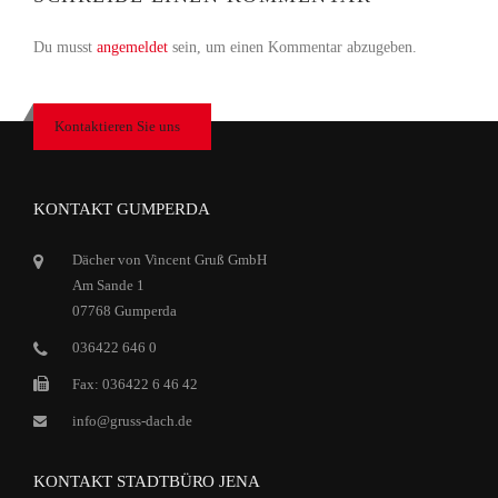
Du musst
angemeldet
sein, um einen Kommentar abzugeben.
Kontaktieren Sie uns
KONTAKT GUMPERDA
Dächer von Vincent Gruß GmbH
Am Sande 1
07768 Gumperda
036422 646 0
Fax: 036422 6 46 42
info@gruss-dach.de
KONTAKT STADTBÜRO JENA