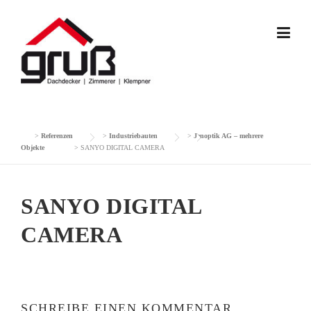
Skip
to
content
>
Referenzen
>
Industriebauten
>
Jenoptik AG – mehrere
Objekte
>
SANYO DIGITAL CAMERA
SANYO DIGITAL
CAMERA
SCHREIBE EINEN KOMMENTAR