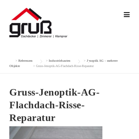
Skip
to
content
>
Referenzen
>
Industriebauten
>
Jenoptik AG – mehrere
Objekte
>
Gruss-Jenoptik-AG-Flachdach-Risse-Reparatur
Gruss-Jenoptik-AG-
Flachdach-Risse-
Reparatur