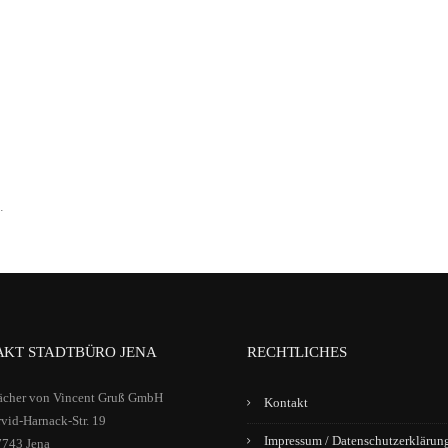
.
KT STADTBÜRO JENA
RECHTLICHES
ächer von Vincent Gruß GmbH
Kontakt
vid-Harnack-Str. 19
Impressum / Datenschutzerklärun
7743 Jena