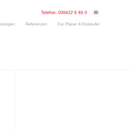
Telefon:
036422 6 46 0
istungen
Referenzen
Für Planer & Einkäufer