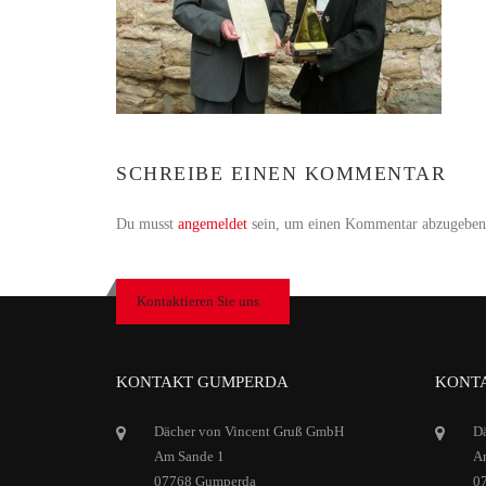
SCHREIBE EINEN KOMMENTAR
Du musst
angemeldet
sein, um einen Kommentar abzugeben
Kontaktieren Sie uns
KONTAKT GUMPERDA
KONTA
Dächer von Vincent Gruß GmbH
D
Am Sande 1
Ar
07768 Gumperda
0