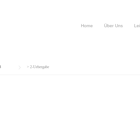
Home
Über Uns
Le
8
>
2-Uebergabe