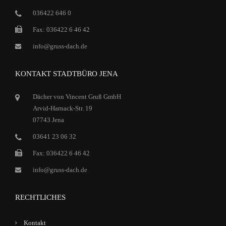
036422 646 0
Fax: 036422 6 46 42
info@gruss-dach.de
KONTAKT STADTBÜRO JENA
Dächer von Vincent Gruß GmbH
Arvid-Harnack-Str. 19
07743 Jena
03641 23 06 32
Fax: 036422 6 46 42
info@gruss-dach.de
RECHTLICHES
Kontakt