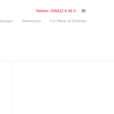
Telefon:
036422 6 46 0
istungen
Referenzen
Für Planer & Einkäufer