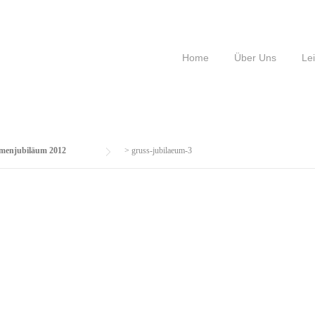
Home
Über Uns
Le
irmenjubiläum 2012
>
gruss-jubilaeum-3