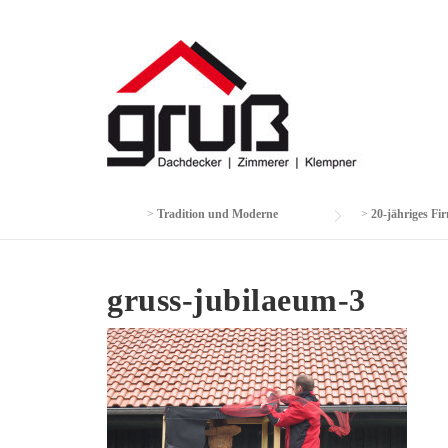
Skip
to
content
>
Tradition und Moderne
>
20-jähriges F
gruss-jubilaeum-3