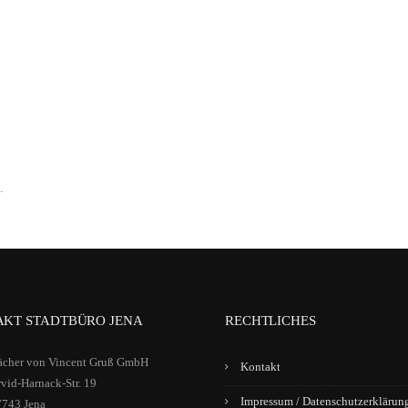
.
KT STADTBÜRO JENA
RECHTLICHES
ächer von Vincent Gruß GmbH
Kontakt
vid-Harnack-Str. 19
Impressum / Datenschutzerklärun
7743 Jena