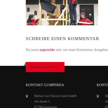
SCHREIBE EINEN KOMMENTAR
Du musst
angemeldet
sein, um einen Kommentar abzugeben
Kontaktieren Sie uns
KONTAKT GUMPERDA
KONTA
Dächer von Vincent Gruß GmbH
D
Am Sande 1
Ar
07768 Gumperda
0