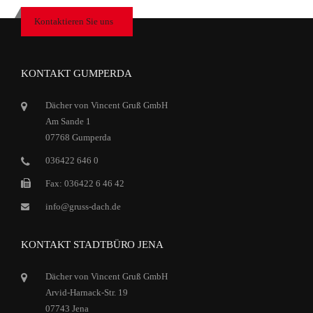
Kontaktieren Sie uns
KONTAKT GUMPERDA
Dächer von Vincent Gruß GmbH
Am Sande 1
07768 Gumperda
036422 646 0
Fax: 036422 6 46 42
info@gruss-dach.de
KONTAKT STADTBÜRO JENA
Dächer von Vincent Gruß GmbH
Arvid-Harnack-Str. 19
07743 Jena