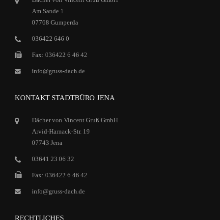
Am Sande 1
07768 Gumperda
036422 646 0
Fax: 036422 6 46 42
info@gruss-dach.de
KONTAKT STADTBÜRO JENA
Dächer von Vincent Gruß GmbH
Arvid-Harnack-Str. 19
07743 Jena
03641 23 06 32
Fax: 036422 6 46 42
info@gruss-dach.de
RECHTLICHES