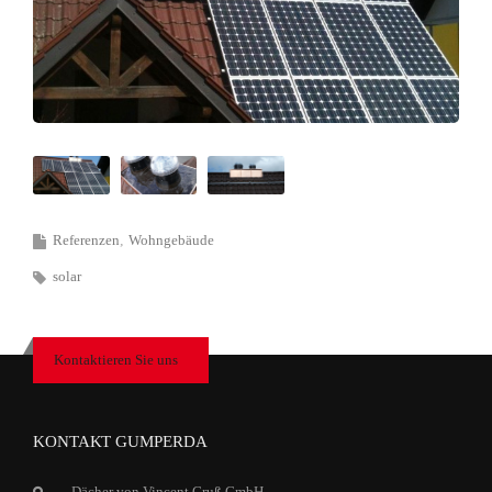
Referenzen
Wohngebäude
solar
Kontaktieren Sie uns
KONTAKT GUMPERDA
Dächer von Vincent Gruß GmbH