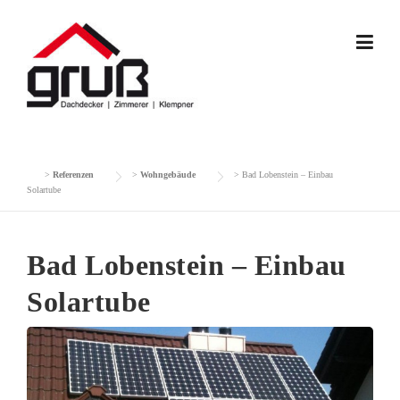
Skip
to
content
>
Referenzen
>
Wohngebäude
>
Bad Lobenstein – Einbau
Solartube
Bad Lobenstein – Einbau
Solartube