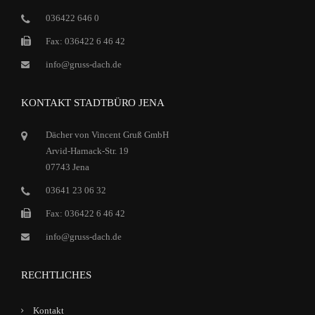
036422 646 0
Fax: 036422 6 46 42
info@gruss-dach.de
KONTAKT STADTBÜRO JENA
Dächer von Vincent Gruß GmbH
Arvid-Harnack-Str. 19
07743 Jena
03641 23 06 32
Fax: 036422 6 46 42
info@gruss-dach.de
RECHTLICHES
Kontakt