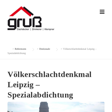
Skip
to
content
>
Referenzen
>
Denkmale
>
Völkerschlachtdenkmal Leipzig –
Spezialabdichtung
Völkerschlachtdenkmal
Leipzig –
Spezialabdichtung