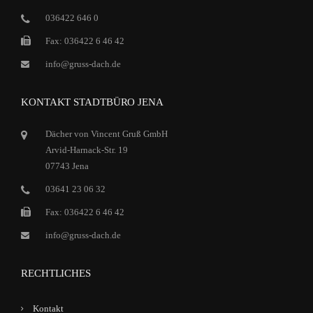
036422 646 0
Fax: 036422 6 46 42
info@gruss-dach.de
KONTAKT STADTBÜRO JENA
Dächer von Vincent Gruß GmbH
Arvid-Harnack-Str. 19
07743 Jena
03641 23 06 32
Fax: 036422 6 46 42
info@gruss-dach.de
RECHTLICHES
Kontakt