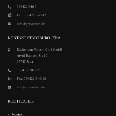
036422 646 0
Fax: 036422 6 46 42
info@gruss-dach.de
KONTAKT STADTBÜRO JENA
Dächer von Vincent Gruß GmbH
Arvid-Harnack-Str. 19
07743 Jena
03641 23 06 32
Fax: 036422 6 46 42
info@gruss-dach.de
RECHTLICHES
Kontakt