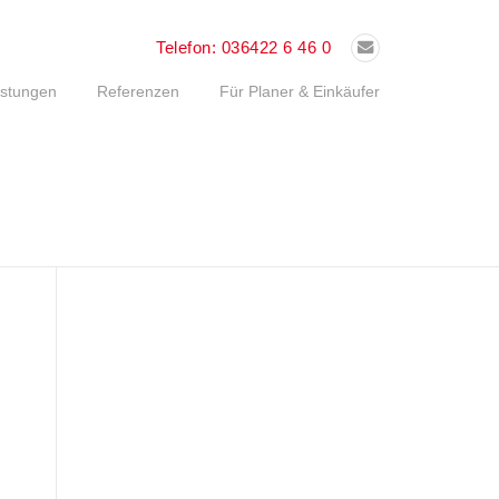
Telefon:
036422 6 46 0
istungen
Referenzen
Für Planer & Einkäufer