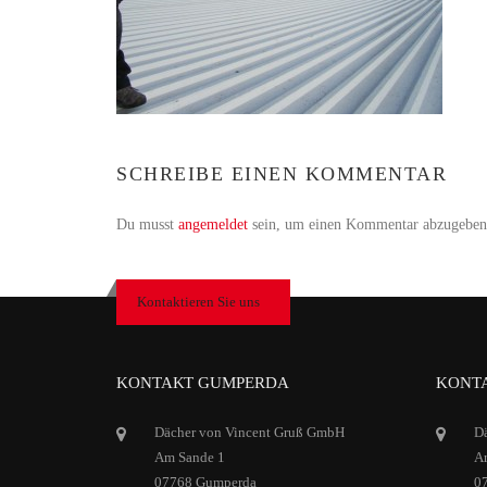
SCHREIBE EINEN KOMMENTAR
Du musst
angemeldet
sein, um einen Kommentar abzugeben
Kontaktieren Sie uns
KONTAKT GUMPERDA
KONTA
Dächer von Vincent Gruß GmbH
D
Am Sande 1
Ar
07768 Gumperda
0