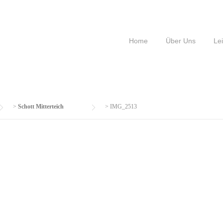
Home
Über Uns
Le
>
Schott Mitterteich
>
IMG_2513