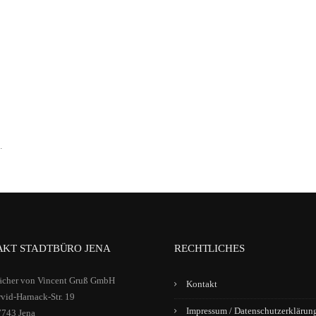
.
KT STADTBÜRO JENA
RECHTLICHES
ächer von Vincent Gruß GmbH
Kontakt
vid-Harnack-Str. 19
Impressum / Datenschutzerklärun
7743 Jena