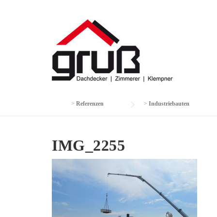
Skip
to
content
>
Referenzen
>
Industriebauten
IMG_2255