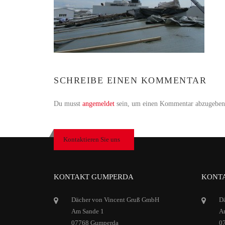
SCHREIBE EINEN KOMMENTAR
Du musst
angemeldet
sein, um einen Kommentar abzugeben
Kontaktieren Sie uns
KONTAKT GUMPERDA
KONTA
Dächer von Vincent Gruß GmbH
D
Am Sande 1
Ar
07768 Gumperda
0