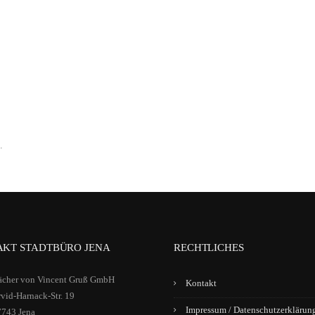
.
KT STADTBÜRO JENA
RECHTLICHES
ächer von Vincent Gruß GmbH
Kontakt
vid-Harnack-Str. 19
Impressum / Datenschutzerklärun
7743 Jena