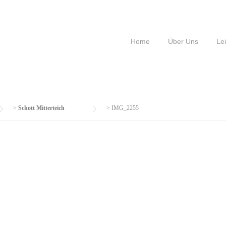
Home
Über Uns
Le
>
Schott Mitterteich
>
IMG_2255