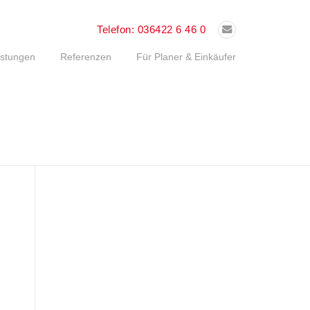
Telefon:
036422 6 46 0
istungen
Referenzen
Für Planer & Einkäufer