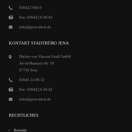
036422 646 0
Fax: 036422 6 46 42
info@gruss-dach.de
KONTAKT STADTBÜRO JENA
Dächer von Vincent Gruß GmbH
Arvid-Harnack-Str. 19
07743 Jena
03641 23 06 32
Fax: 036422 6 46 42
info@gruss-dach.de
RECHTLICHES
Kontakt