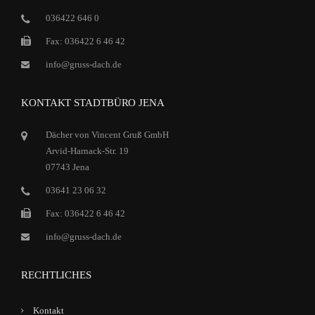
036422 646 0
Fax: 036422 6 46 42
info@gruss-dach.de
KONTAKT STADTBÜRO JENA
Dächer von Vincent Gruß GmbH
Arvid-Harnack-Str. 19
07743 Jena
03641 23 06 32
Fax: 036422 6 46 42
info@gruss-dach.de
RECHTLICHES
Kontakt