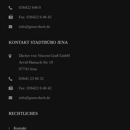
036422 646 0
Fax: 036422 6 46 42
info@gruss-dach.de
KONTAKT STADTBÜRO JENA
Dächer von Vincent Gruß GmbH
Arvid-Harnack-Str. 19
07743 Jena
03641 23 06 32
Fax: 036422 6 46 42
info@gruss-dach.de
RECHTLICHES
Kontakt