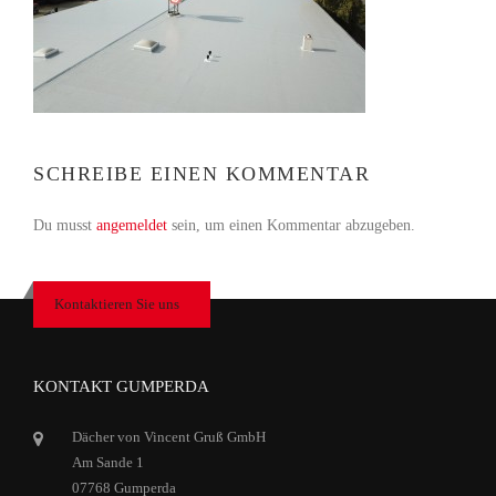
SCHREIBE EINEN KOMMENTAR
Du musst
angemeldet
sein, um einen Kommentar abzugeben.
Kontaktieren Sie uns
KONTAKT GUMPERDA
Dächer von Vincent Gruß GmbH
Am Sande 1
07768 Gumperda