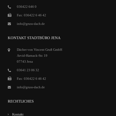
036422 646 0
Fax: 036422 6 46 42
info@gruss-dach.de
KONTAKT STADTBÜRO JENA
Dächer von Vincent Gruß GmbH
Arvid-Harnack-Str. 19
07743 Jena
03641 23 06 32
Fax: 036422 6 46 42
info@gruss-dach.de
RECHTLICHES
Kontakt