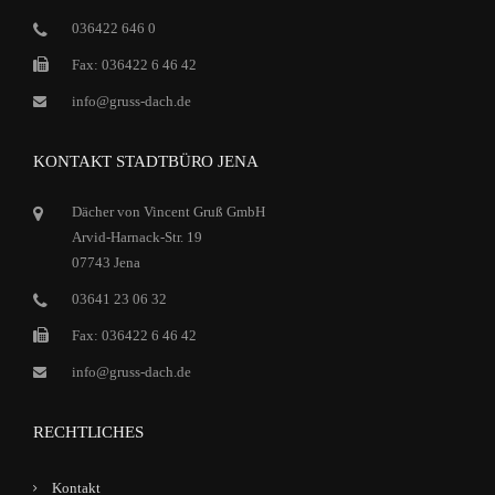
036422 646 0
Fax: 036422 6 46 42
info@gruss-dach.de
KONTAKT STADTBÜRO JENA
Dächer von Vincent Gruß GmbH
Arvid-Harnack-Str. 19
07743 Jena
03641 23 06 32
Fax: 036422 6 46 42
info@gruss-dach.de
RECHTLICHES
Kontakt