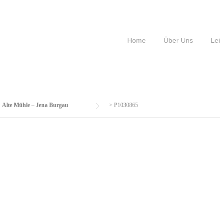
Home
Über Uns
Le
>
Alte Mühle – Jena Burgau
>
P1030865