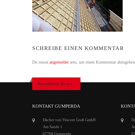
SCHREIBE EINEN KOMMENTAR
Du musst
angemeldet
sein, um einen Kommentar abzugeben
Kontaktieren Sie uns
KONTAKT GUMPERDA
KONTA
Dächer von Vincent Gruß GmbH
D
Am Sande 1
Ar
07768 Gumperda
0