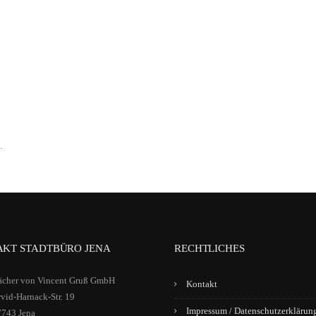
.
KT STADTBÜRO JENA
RECHTLICHES
ächer von Vincent Gruß GmbH
Kontakt
vid-Harnack-Str. 19
Impressum / Datenschutzerklärun
7743 Jena