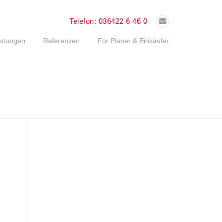
Telefon:
036422 6 46 0
istungen
Referenzen
Für Planer & Einkäufer