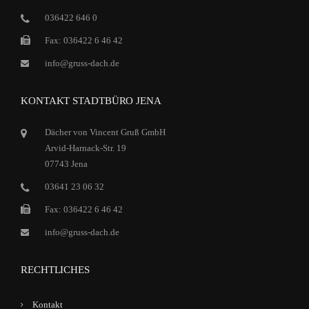
036422 646 0
Fax: 036422 6 46 42
info@gruss-dach.de
KONTAKT STADTBÜRO JENA
Dächer von Vincent Gruß GmbH
Arvid-Harnack-Str. 19
07743 Jena
03641 23 06 32
Fax: 036422 6 46 42
info@gruss-dach.de
RECHTLICHES
Kontakt