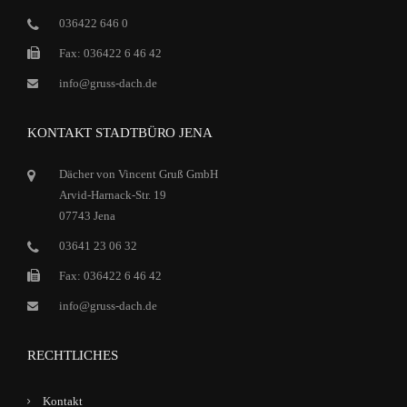
036422 646 0
Fax: 036422 6 46 42
info@gruss-dach.de
KONTAKT STADTBÜRO JENA
Dächer von Vincent Gruß GmbH
Arvid-Harnack-Str. 19
07743 Jena
03641 23 06 32
Fax: 036422 6 46 42
info@gruss-dach.de
RECHTLICHES
Kontakt