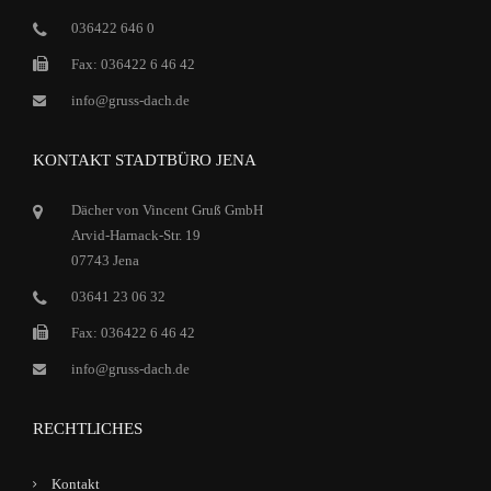
036422 646 0
Fax: 036422 6 46 42
info@gruss-dach.de
KONTAKT STADTBÜRO JENA
Dächer von Vincent Gruß GmbH
Arvid-Harnack-Str. 19
07743 Jena
03641 23 06 32
Fax: 036422 6 46 42
info@gruss-dach.de
RECHTLICHES
Kontakt