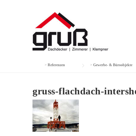
Skip
to
content
>
Referenzen
>
Gewerbe- & Büroobjekte
gruss-flachdach-intersh