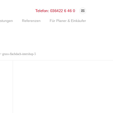
Telefon:
036422 6 46 0
istungen
Referenzen
Für Planer & Einkäufer
>
gruss-flachdach-intershop-5