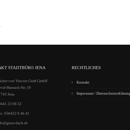
.
KT STADTBÜRO JENA
RECHTLICHES
ächer von Vincent Gruß GmbH
Kontakt
vid-Harnack-Str. 19
Impressum / Datenschutzerklärun
7743 Jena
3641 23 06 32
x: 036422 6 46 42
fo@gruss-dach.de