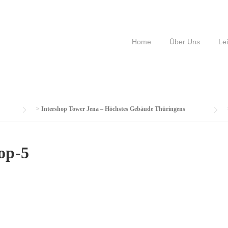
Home
Über Uns
Le
>
Intershop Tower Jena – Höchstes Gebäude Thüringens
op-5