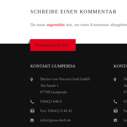
SCHREIBE EINEN KOMMENTAR
Du musst
angemeldet
sein, um einen Kommentar abzugeben
Kontaktieren Sie uns
KONTAKT GUMPERDA
KONTA
Dächer von Vincent Gruß GmbH
D
Am Sande 1
Ar
07768 Gumperda
0
036422 646 0
0
Fax: 036422 6 46 42
Fa
info@gruss-dach.de
in