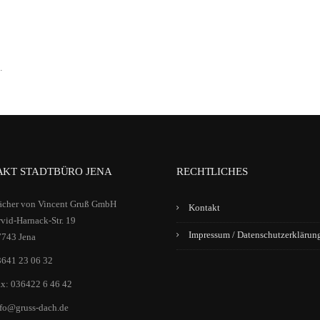
.
KT STADTBÜRO JENA
RECHTLICHES
ächer von Vincent Gruß GmbH
Kontakt
vid-Harnack-Str. 19
Impressum / Datenschutzerklärun
7743 Jena
3641 23 06 32
x: 036422 6 46 42
fo@gruss-dach.de