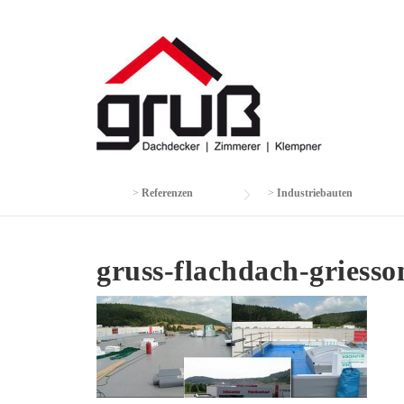
Skip
to
content
>
Referenzen
>
Industriebauten
gruss-flachdach-griesso