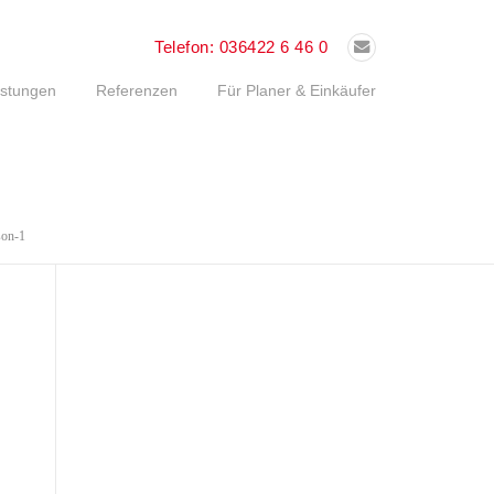
Telefon:
036422 6 46 0
istungen
Referenzen
Für Planer & Einkäufer
son-1