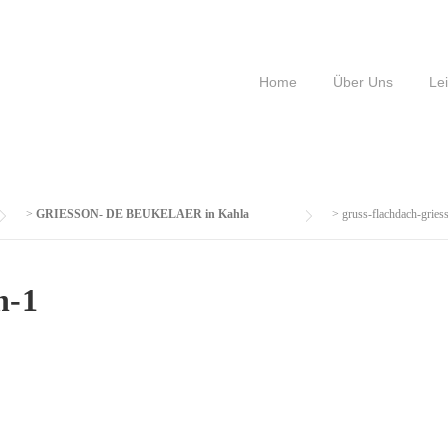
Home
Über Uns
Le
>
GRIESSON- DE BEUKELAER in Kahla
>
gruss-flachdach-gries
n-1