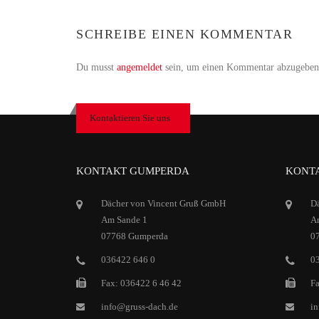
SCHREIBE EINEN KOMMENTAR
Du musst
angemeldet
sein, um einen Kommentar abzugeben
Kontaktieren Sie uns
KONTAKT GUMPERDA
KONTA
Dächer von Vincent Gruß GmbH
D
Am Sande 1
Ar
07768 Gumperda
0
036422 646 0
0
Fax: 036422 6 46 42
Fa
info@gruss-dach.de
in