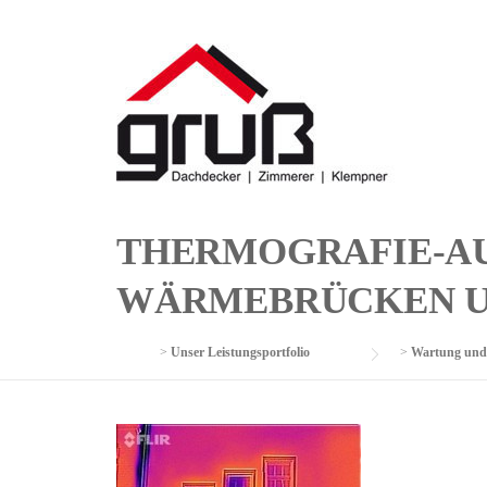
Skip
to
content
THERMOGRAFIE-AU
WÄRMEBRÜCKEN U
>
Unser Leistungsportfolio
>
Wartung und 