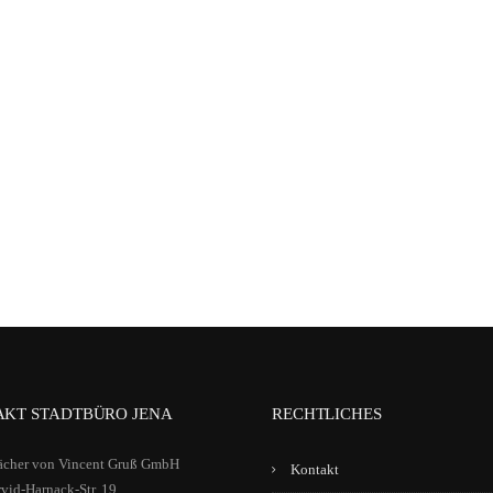
KT STADTBÜRO JENA
RECHTLICHES
ächer von Vincent Gruß GmbH
Kontakt
vid-Harnack-Str. 19