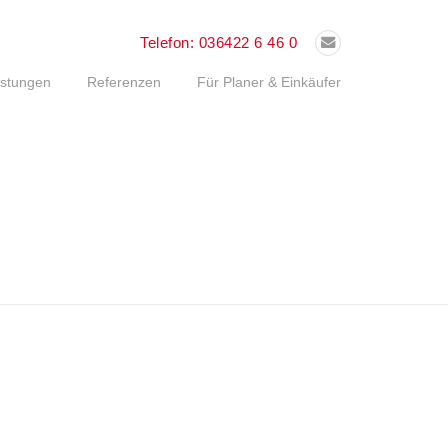
Telefon:
036422 6 46 0
istungen
Referenzen
Für Planer & Einkäufer