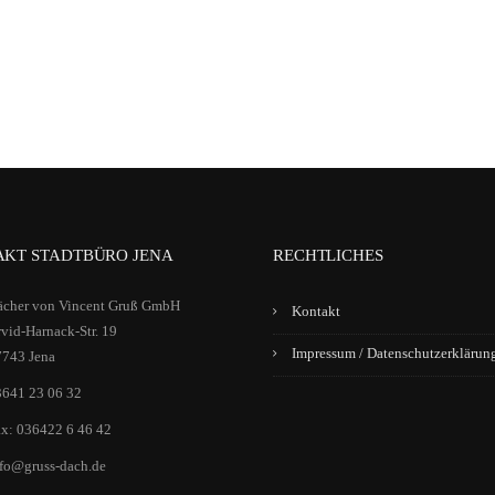
KT STADTBÜRO JENA
RECHTLICHES
ächer von Vincent Gruß GmbH
Kontakt
vid-Harnack-Str. 19
Impressum / Datenschutzerklärun
7743 Jena
3641 23 06 32
x: 036422 6 46 42
fo@gruss-dach.de