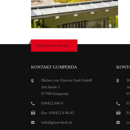
Kontaktieren Sie uns
KONTAKT GUMPERDA
KONTA
Dächer von Vincent Gruß GmbH
D
Am Sande 1
Ar
07768 Gumperda
0
036422 646 0
0
Fax: 036422 6 46 42
Fa
info@gruss-dach.de
in