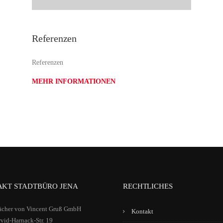
Referenzen
Referenzen
MEHR INFORMATIONEN
KT STADTBÜRO JENA
RECHTLICHES
ächer von Vincent Gruß GmbH
Kontakt
vid-Harnack-Str. 19