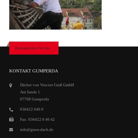
Kontaktieren Sie uns
KONTAKT GUMPERDA
Dächer von Vincent Gruß GmbH
Am Sande 1
07768 Gumperda
036422 646 0
Fax: 036422 6 46 42
info@gruss-dach.de