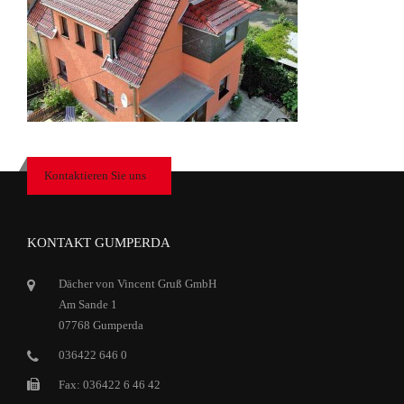
Kontaktieren Sie uns
KONTAKT GUMPERDA
Dächer von Vincent Gruß GmbH
Am Sande 1
07768 Gumperda
036422 646 0
Fax: 036422 6 46 42