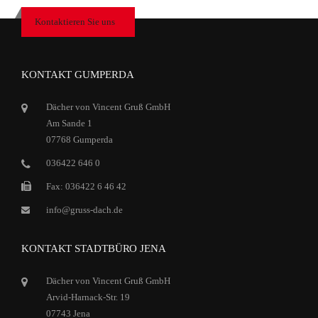
Kontaktieren Sie uns
KONTAKT GUMPERDA
Dächer von Vincent Gruß GmbH
Am Sande 1
07768 Gumperda
036422 646 0
Fax: 036422 6 46 42
info@gruss-dach.de
KONTAKT STADTBÜRO JENA
Dächer von Vincent Gruß GmbH
Arvid-Harnack-Str. 19
07743 Jena