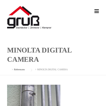
Skip
to
content
MINOLTA DIGITAL
CAMERA
>
Referenzen
>
MINOLTA DIGITAL CAMERA