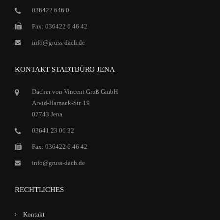
036422 646 0
Fax: 036422 6 46 42
info@gruss-dach.de
KONTAKT STADTBÜRO JENA
Dächer von Vincent Gruß GmbH
Arvid-Harnack-Str. 19
07743 Jena
03641 23 06 32
Fax: 036422 6 46 42
info@gruss-dach.de
RECHTLICHES
Kontakt