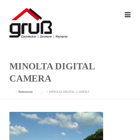
Skip
to
content
MINOLTA DIGITAL
CAMERA
>
Referenzen
>
MINOLTA DIGITAL CAMERA