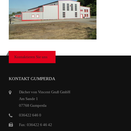
Kontaktieren Sie uns
KONTAKT GUMPERDA
Dächer von Vincent Gruß GmbH
Am Sande 1
07768 Gumperda
036422 646 0
Fax: 036422 6 46 42