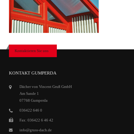
Kontaktieren Sie uns
KONTAKT GUMPERDA
Dächer von Vincent Gruß GmbH
Am Sande 1
07768 Gumperda
036422 646 0
Fax: 036422 6 46 42
info@gruss-dach.de