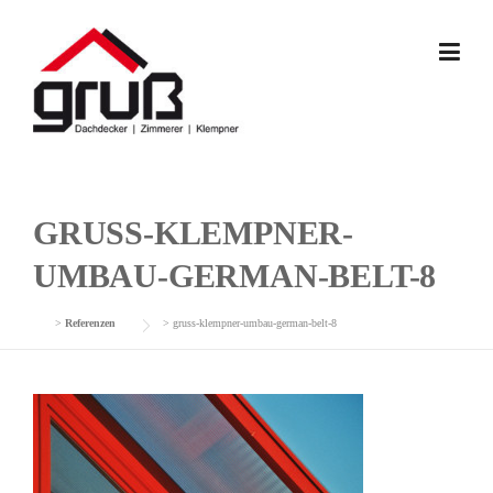
Skip
to
content
GRUSS-KLEMPNER-
UMBAU-GERMAN-BELT-8
>
Referenzen
>
gruss-klempner-umbau-german-belt-8