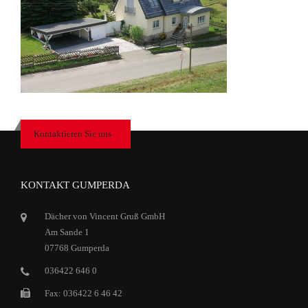
Kontaktieren Sie uns
KONTAKT GUMPERDA
Dächer von Vincent Gruß GmbH
Am Sande 1
07768 Gumperda
036422 646 0
Fax: 036422 6 46 42