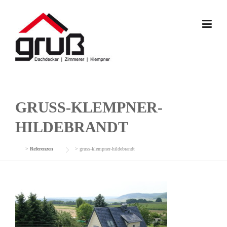
Skip
to
content
GRUSS-KLEMPNER-
HILDEBRANDT
>
Referenzen
>
gruss-klempner-hildebrandt