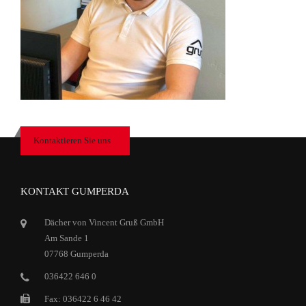
Kontaktieren Sie uns
KONTAKT GUMPERDA
Dächer von Vincent Gruß GmbH
Am Sande 1
07768 Gumperda
036422 646 0
Fax: 036422 6 46 42