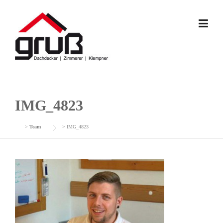
Skip
to
content
IMG_4823
>
Team
>
IMG_4823