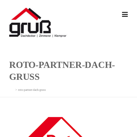
Skip
to
content
ROTO-PARTNER-DACH-
GRUSS
>
roto-partner-dach-gruss