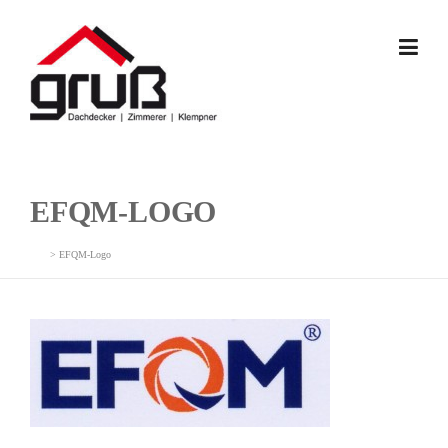
Skip
to
content
EFQM-LOGO
>
EFQM-Logo