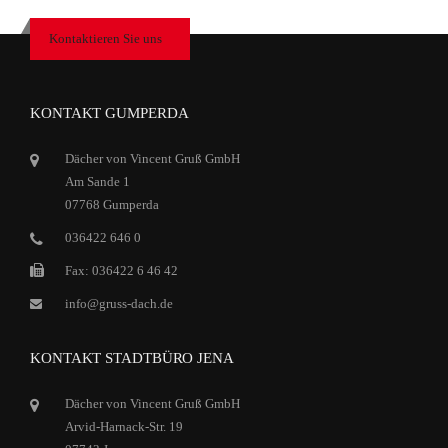
Kontaktieren Sie uns
KONTAKT GUMPERDA
Dächer von Vincent Gruß GmbH
Am Sande 1
07768 Gumperda
036422 646 0
Fax: 036422 6 46 42
info@gruss-dach.de
KONTAKT STADTBÜRO JENA
Dächer von Vincent Gruß GmbH
Arvid-Harnack-Str. 19