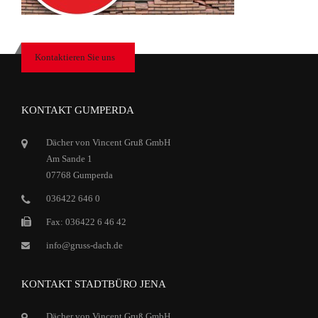
Kontaktieren Sie uns
KONTAKT GUMPERDA
Dächer von Vincent Gruß GmbH
Am Sande 1
07768 Gumperda
036422 646 0
Fax: 036422 6 46 42
info@gruss-dach.de
KONTAKT STADTBÜRO JENA
Dächer von Vincent Gruß GmbH