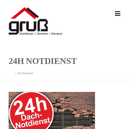
Skip
to
content
24H NOTDIENST
>
24h Notdienst