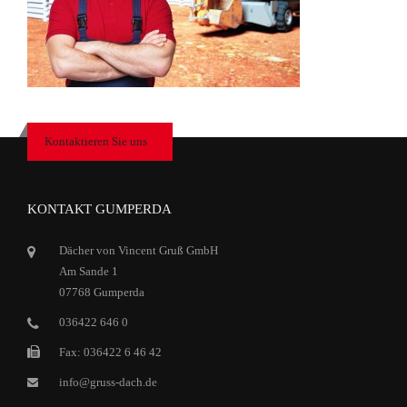
Kontaktieren Sie uns
KONTAKT GUMPERDA
Dächer von Vincent Gruß GmbH
Am Sande 1
07768 Gumperda
036422 646 0
Fax: 036422 6 46 42
info@gruss-dach.de