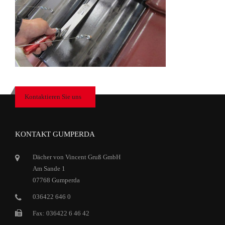
Kontaktieren Sie uns
KONTAKT GUMPERDA
Dächer von Vincent Gruß GmbH
Am Sande 1
07768 Gumperda
036422 646 0
Fax: 036422 6 46 42