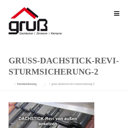
Skip
to
content
GRUSS-DACHSTICK-REVI-
STURMSICHERUNG-2
>
Sturmsicherung
>
gruss-dachstick-revi-sturmsicherung-2